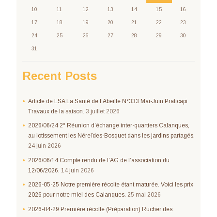
10
11
12
13
14
15
16
17
18
19
20
21
22
23
24
25
26
27
28
29
30
31
Recent Posts
Article de LSA La Santé de l’Abeille N°333 Mai-Juin Praticapi
Travaux de la saison.
3 juillet 2026
2026/06/24 2° Réunion d’échange inter-quartiers Calanques,
au lotissement les Néreïdes-Bosquet dans les jardins partagés.
24 juin 2026
2026/06/14 Compte rendu de l’AG de l’association du
12/06/2026.
14 juin 2026
2026-05-25 Notre première récolte étant maturée. Voici les prix
2026 pour notre miel des Calanques.
25 mai 2026
2026-04-29 Première récolte (Préparation) Rucher des