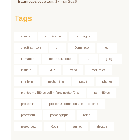
Baumettes et de Lun.
17 mai 2026
Tags
abeille
apithérapie
campagne
credit agricole
cri
Domerego
fleur
formation
frelon asiatique
fruit
google
Institut
ITSAP
maps
mellifères
miellerie
nectarifères
pastré
plantes
plantes mellifères pollinifères nectarifères
pollinifères
processus
processus formation abeille colonie
professeur
pédagogique
reine
ressourcez
Roch
sumac
élevage