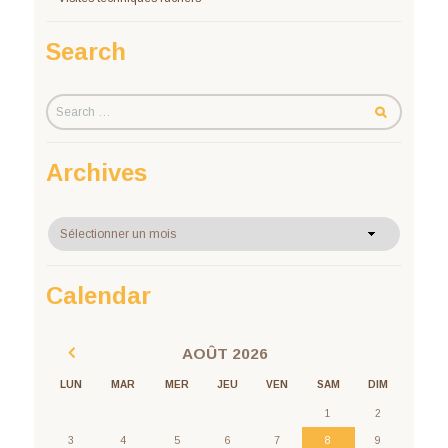
Search
Archives
Calendar
AOÛT
2026
LUN
MAR
MER
JEU
VEN
SAM
DIM
1
2
3
4
5
6
7
8
9