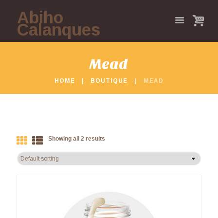
Abiho
Calanques
Mead
HOME
BOUTIQUE
MEAD
Showing all 2 results