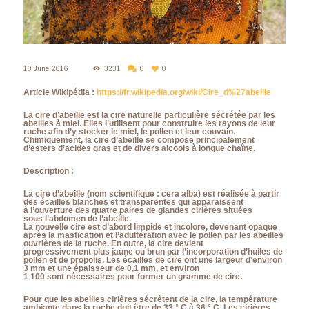
10 June 2016
3231
0
0
Article Wikipédia :
https://fr.wikipedia.org/wiki/Cire_d%27abeille
La cire d’abeille est la cire naturelle particulière sécrétée par les
abeilles à miel. Elles l’utilisent pour construire les rayons de leur
ruche afin d’y stocker le miel, le pollen et leur couvain.
Chimiquement, la cire d’abeille se compose principalement
d’esters d’acides gras et de divers alcools à longue chaîne.
Description :
La cire d’abeille (nom scientifique : cera alba) est réalisée à partir
des écailles blanches et transparentes qui apparaissent
à l’ouverture des quatre paires de glandes cirières situées
sous l’abdomen de l’abeille.
La nouvelle cire est d’abord limpide et incolore, devenant opaque
après la mastication et l’adultération avec le pollen par les abeilles
ouvrières de la ruche. En outre, la cire devient
progressivement plus jaune ou brun par l’incorporation d’huiles de
pollen et de propolis. Les écailles de cire ont une largeur d’environ
3 mm et une épaisseur de 0,1 mm, et environ
1 100 sont nécessaires pour former un gramme de cire.
Pour que les abeilles cirières sécrètent de la cire, la température
ambiante dans la ruche doit être de 33 ° C à 36 ° C. Les cirières